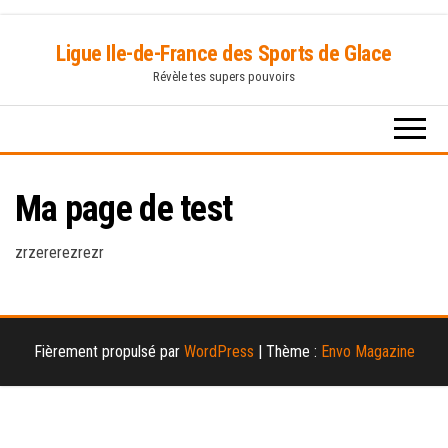
Skip
Ligue Ile-de-France des Sports de Glace
to
Révèle tes supers pouvoirs
the
content
Ma page de test
zrzererezrezr
Fièrement propulsé par
WordPress
|
Thème :
Envo Magazine