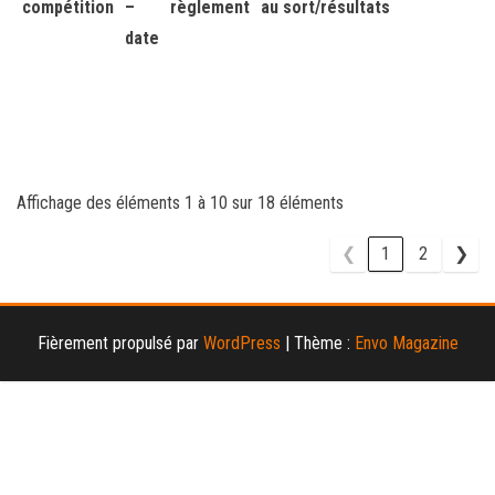
compétition
–
règlement
au sort/résultats
date
Affichage des éléments 1 à 10 sur 18 éléments
❮
1
2
❯
Fièrement propulsé par
WordPress
|
Thème :
Envo Magazine